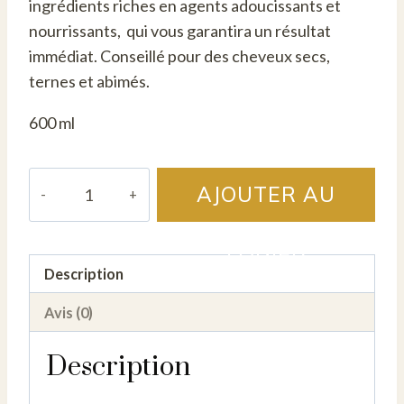
ingrédients riches en agents adoucissants et
nourrissants, qui vous garantira un résultat
immédiat. Conseillé pour des cheveux secs,
ternes et abimés.
600 ml
quantité
AJOUTER AU
de
Conditionneur
PANIER
Sublime
Description
Adoucissant
-
Avis (0)
600
ml
Description